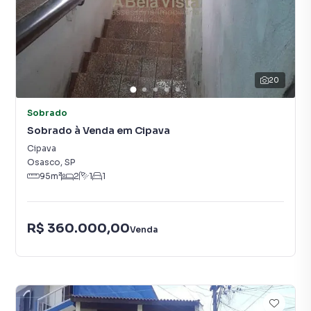
20
Sobrado
Sobrado à Venda em Cipava
Cipava
Osasco
,
SP
95
m²
2
1
1
R$ 360.000,00
Venda