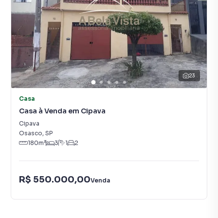
23
Casa
Casa à Venda em Cipava
Cipava
Osasco
,
SP
180
m²
3
1
2
R$ 550.000,00
Venda