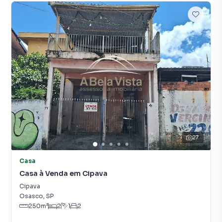
27
Casa
Casa à Venda em Cipava
Cipava
Osasco
,
SP
250
m²
2
1
2