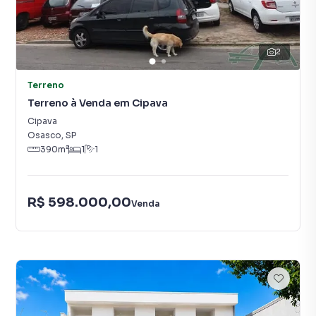
2
Terreno
Terreno à Venda em Cipava
Cipava
Osasco
,
SP
390
m²
1
1
R$ 598.000,00
Venda