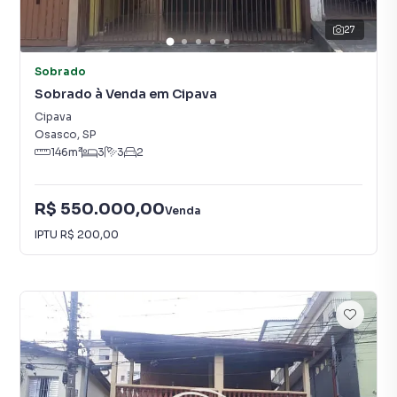
27
Sobrado
Sobrado à Venda em Cipava
Cipava
Osasco
,
SP
146
m²
3
3
2
R$ 550.000,00
Venda
IPTU
R$ 200,00