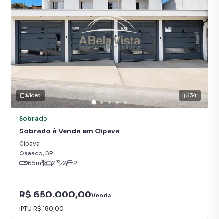
Vídeo
34
Sobrado
Sobrado à Venda em Cipava
Cipava
Osasco
,
SP
65
m²
2
2
2
R$ 650.000,00
Venda
IPTU
R$ 180,00