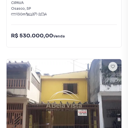
CIPAVA
Osasco
,
SP
130
m²
3
2
4
R$ 530.000,00
Venda